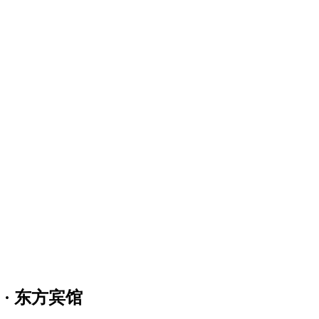
· 东方宾馆